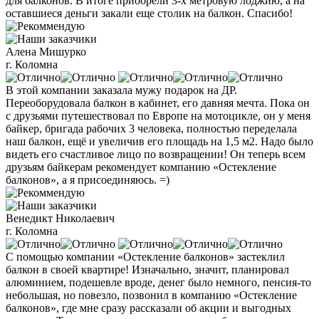
для балконов. В итоге приобрели 3-х метровую лоджию, а на
оставшиеся деньги закали еще столик на балкон. Спасибо!
Алена Мишурко
г. Коломна
В этой компании заказала мужу подарок на ДР.
Переоборудовала балкон в кабинет, его давняя мечта. Пока он
с друзьями путешествовал по Европе на мотоцикле, он у меня
байкер, бригада рабочих 3 человека, полностью переделала
наш балкон, ещё и увеличив его площадь на 1,5 м2. Надо было
видеть его счастливое лицо по возвращении! Он теперь всем
друзьям байкерам рекомендует компанию «Остекление
балконов», а я присоединяюсь. =)
Венедикт Николаевич
г. Коломна
С помощью компании «Остекление балконов» застеклил
балкон в своей квартире! Изначально, значит, планировал
алюминием, подешевле вроде, денег было немного, пенсия-то
небольшая, но повезло, позвонил в компанию «Остекление
балконов», где мне сразу рассказали об акции и выгодных